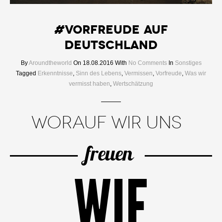
#Vorfreude auf
Deutschland
By
Aroundtheworld
On 18.08.2016
With
No Comments
In
Sonstiges
Tagged
Erkenntnisse
,
Sinn des Lebens
,
Vermissen
,
Vorfreude
,
Was wir
vermisst haben
,
Wertschätzung
WORAUF WIR UNS
freuen
WIE