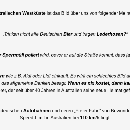
tralischen Westküste
ist das Bild über uns von folgender Mein
„Trinken nicht alle Deutschen
Bier
und tragen
Lederhosen
?“
er
Sperrmüll poliert
wird, bevor er auf die Straße kommt, dass ja
rn
wie z.B. Aldi oder Lidl einkauft. Es wirft ein schlechtes Bi
il das allgemeine Denken besagt:
Wenn es nix kostet, dann ka
r, der seit über 40 Jahren in Australien seine neue Heimat ge
 deutschen
Autobahnen
und deren „Freier Fahrt“ von Bewunde
Speed-Limit in Australien bei
110 km/h
liegt.