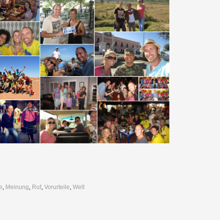
e
,
Meinung
,
Ruf
,
Vorurteile
,
Welt