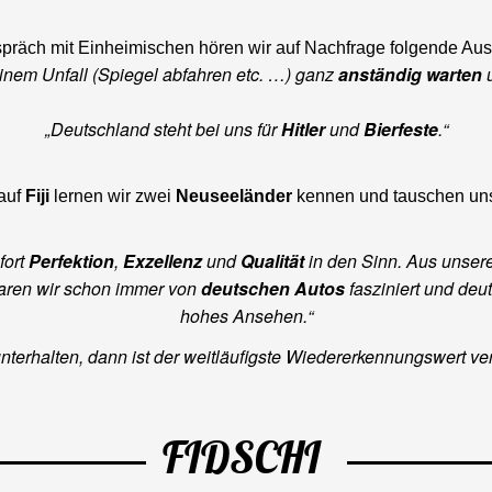
präch mit Einheimischen hören wir auf Nachfrage folgende Au
einem Unfall (Spiegel abfahren etc. …) ganz
anständig warten
u
„Deutschland steht bei uns für
Hitler
und
Bierfeste
.“
auf
Fiji
lernen wir zwei
Neuseeländer
kennen und tauschen uns
fort
Perfektion
,
Exzellenz
und
Qualität
in den Sinn. Aus unserer
aren wir schon immer von
deutschen Autos
fasziniert und de
hohes Ansehen.“
terhalten, dann ist der weitläufigste Wiedererkennungswert ve
FIDSCHI