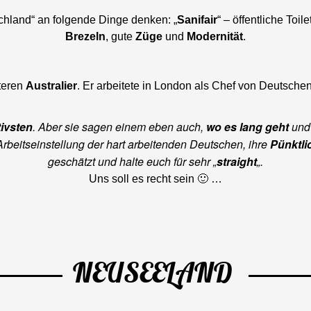
chland“ an folgende Dinge denken: „
Sanifair
“ – öffentliche To
Brezeln
, gute
Züge
und
Modernität
.
iteren
Australier
. Er arbeitete in London als Chef von Deutsche
ivsten
. Aber sie sagen einem eben auch,
wo es lang geht
und
 Arbeitseinstellung der hart arbeitenden Deutschen, ihre
Pünktli
geschätzt und halte euch für sehr „
straight
„.
Uns soll es recht sein 🙂 …
NEUSEELAND