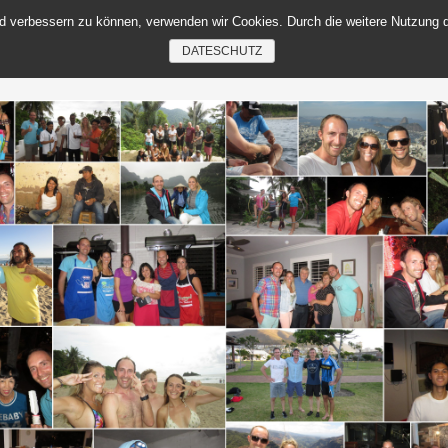
end verbessern zu können, verwenden wir Cookies. Durch die weitere Nutzun
EN
BLOG
WEBSHOP
ÜBER UNS
PLANUNG
PARTNER & 
DATESCHUTZ