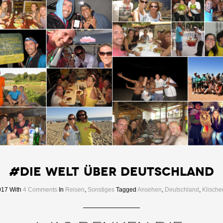
#Die Welt über Deutschland
017
With
4 Comments
In
Reisen
,
Sonstiges
Tagged
Ansehen
,
Deutschland
,
Klische